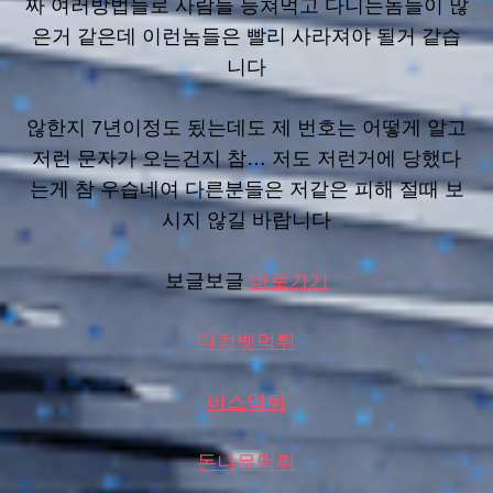
짜 여러방법들로 사람들 등쳐먹고 다니는놈들이 많
은거 같은데 이런놈들은 빨리 사라져야 될거 같습
니다
않한지 7년이정도 됬는데도 제 번호는 어떻게 알고
저런 문자가 오는건지 참… 저도 저런거에 당했다
는게 참 우습네여 다른분들은 저같은 피해 절때 보
시지 않길 바랍니다
보글보글
바로가기
다컴벳먹튀
버스먹튀
돈나무먹튀