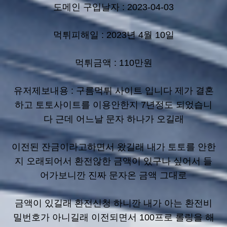
도메인 구입날자 : 2023-04-03
먹튀피해일 : 2023년 4월 10일
먹튀금액 : 110만원
유저제보내용 : 구름먹튀 사이트 입니다 제가 결혼
하고 토토사이트를 이용안한지 7년정도 되었습니
다 근데 어느날 문자 하나가 오길래
이전된 잔금이라고하면서 왔길래 내가 토토를 안한
지 오래되어서 환전않한 금액이 있구나 싶어서 들
어가보니깐 진짜 문자온 금액 그대로
금액이 있길래 환전신청 하니깐 내가 아는 환전비
밀번호가 아니길래 이전되면서 100프로 롤링을 해