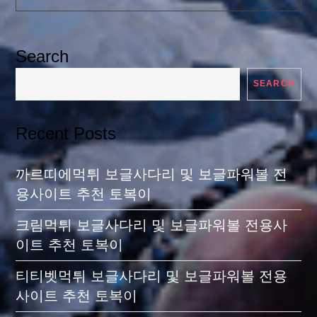
t
n
Search
a
SEARCH
v
Recent Posts
i
g
까르띠에먹튀 보글사다리 및 보글파워볼 전
용사이트 추천 토복이
a
크림먹튀 보글사다리 및 보글파워볼 전용사
t
이트 추천 토복이
i
티티벳먹튀 보글사다리 및 보글파워볼 전용
사이트 추천 토복이
o