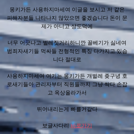
몽키가든 사용하지마세여 이글을 보시고 저 같은
피해자분들 나타나지 않았으면 좋겠습니다 돈이 문
제가 아니고 상도덕에
너무 어긋나고 벌레짓거리하니깐 꼴베기가 싫네여
범죄자새기들 먹싸들 전형적인 특징 다가지고 있습
니다 절대로
사용하지마세여 여기는 몽키가든 개벌레 좆구녕 호
로새기들아 관리자부터 직원들까지 그냥 싹다 손잡
고 옥상올라가서
뛰어내리는게 빠를거같다
보글사다리
바로가기