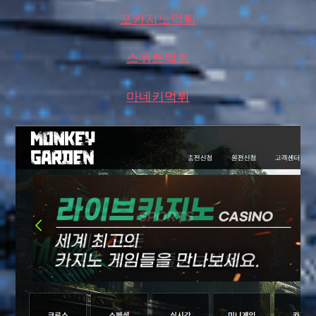
포카지노먹튀
스위트먹튀
마네키먹튀