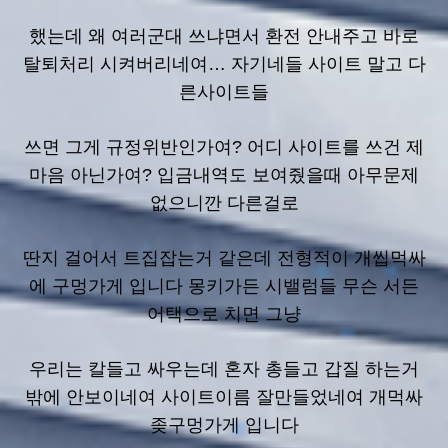
했는데 왜 여러군대 쓰냐면서 환전 안내주고 바로
탈퇴처리 시켜버리네여… 자기네들 사이트 말고 다
른사이트들
쓰면 그게 규정위반인가여? 어디 사이트를 쓰건 제
마음 아닌가여? 입금내역도 보여줬을때 아무문제
없으니깐 다른걸로
딴지 걸어서 트집잡는거 같은데 전형적이 개씹먹싸
에 구멍가게 입니다 몽키가든 시밸럼들 무슨 서든
어택으로 치면 그냥
우리는 칼들고 싸우는데 혼자 총들고 갑질 하는거
밖에 안보이네여 사이트이름 잘만들었네여 개먹싸
좆구멍가게 입니다