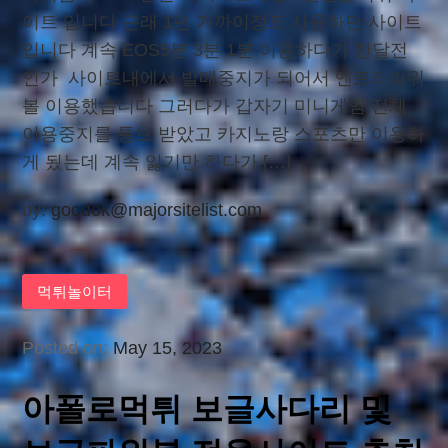
이트 입니다 근래 1년 가까이정도 사용하던 사이트
입니다 계속 EOS5분 3분 1분 이용하다가 한달전
인가 사이트내에서 발매중지가 되어서 엔트리파워
볼 이용했습니다 그러다가 갑자기 미니게임 전체
이용중지를 통보 받았고 카지노랑 스포츠만 이용하
게 됬는데 계속 잃기만 하다가 […]
by:
goodok@majorsitelist.com
먹튀놀이터
Posted on:
May 15, 2023
아폴로먹튀 보글사다리 및