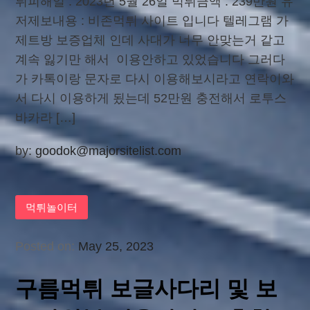
튀피해일 : 2023년 5월 26일 먹튀금액 : 239만원 유
저제보내용 : 비존먹튀 사이트 입니다 텔레그램 가
제트방 보증업체 인데 사대가 너무 안맞는거 같고
계속 잃기만 해서 이용안하고 있었습니다 그러다
가 카톡이랑 문자로 다시 이용해보시라고 연락이와
서 다시 이용하게 됬는데 52만원 충전해서 로투스
바카라 […]
by:
goodok@majorsitelist.com
먹튀놀이터
Posted on:
May 25, 2023
구름먹튀 보글사다리 및 보