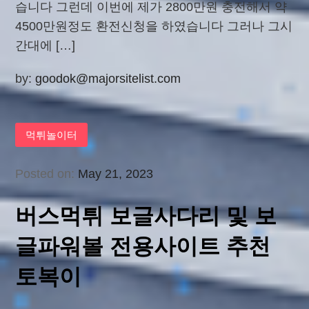
습니다 그런데 이번에 제가 2800만원 충전해서 약
4500만원정도 환전신청을 하였습니다 그러나 그시
간대에 […]
by:
goodok@majorsitelist.com
먹튀놀이터
Posted on:
May 21, 2023
버스먹튀 보글사다리 및 보
글파워볼 전용사이트 추천
토복이