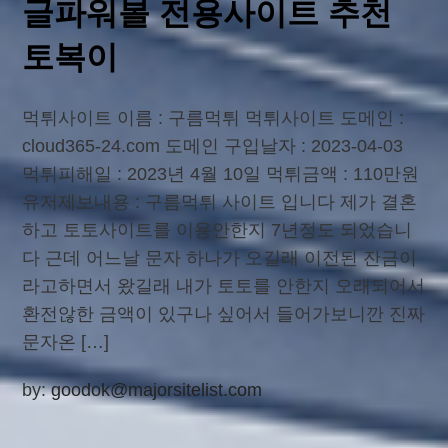
글파워볼 전용사이트 추천
토복이
먹튀사이트 이름 : 구름먹튀 먹튀사이트 도메인 :
cloud365-24.com 도메인 구입날자 : 2023-04-03
먹튀피해일 : 2023년 4월 10일 먹튀금액 : 110만원
유저제보내용 : 구름먹튀 사이트 입니다 제가 결혼
하고 토토사이트를 이용안한지 7년정도 되었습니
다 근데 어느날 문자 하나가 오길래 이전된 잔금이
라고하면서 왔길래 내가 토토를 안한지 오래되어서
환전않한 금액이 있구나 싶어서 들어가보니깐 진짜
문자온 […]
by:
goodok@majorsitelist.com