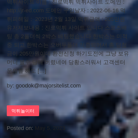
먹튀사이트 이름 : 진로먹튀 먹튀사이트 도메인 :
http://jr-ed.com 도메인 구입날자 : 2022-06-16 먹
튀피해일 : 2023년 2월 13일 먹튀금액 : 205만원
유저제보내용 : 진로먹튀 사이트 입니다 스포츠배
팅 총 2폴더씩 2박스 배팅했습니다 한박스는 미적
중 되고 한박스는 오버두폴더 적중되어서 총 당첨
금이 205만원이데 환전신청 하기도전에 그냥 보유
머니 몰수 당해 버렸네여 당황스러워서 고객센터
문의를 해도 […]
by:
goodok@majorsitelist.com
먹튀놀이터
Posted on:
May 5, 2023