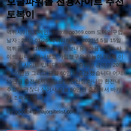
보글파워볼 전용사이트 추천
토복이
먹튀사이트도메인 : http://apo369.com 도메인구입
날자 : 2019-01-26 먹튀피해일 : 2023년 5월 15일
먹튀금액 : 216만원 유저제보내용 : 아폴로먹튀 사
이트 입니다 배너보고 가입했구요 오늘이 3일째 이
용중인 사이트 입니다 3일동안 충전한 금액이 20만
원 50만원 그러고 금일 60만원 충전 했습니다 어제
55만원 충전해서 94만원 환전신청 하니깐 환전내
주길래 괜찮다 싶어서 오늘 60만원 충전해서 바카
라 조빠지게 […]
by:
goodok@majorsitelist.com